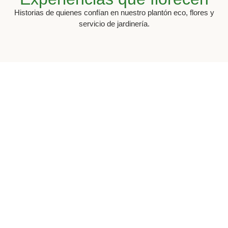
Historias de quienes confían en nuestro plantón eco, flores y
servicio de jardinería.
¿Empezamos con tu huerto o
jardín?
Novedades de temporada y ofertas locales.
Cómo llegar