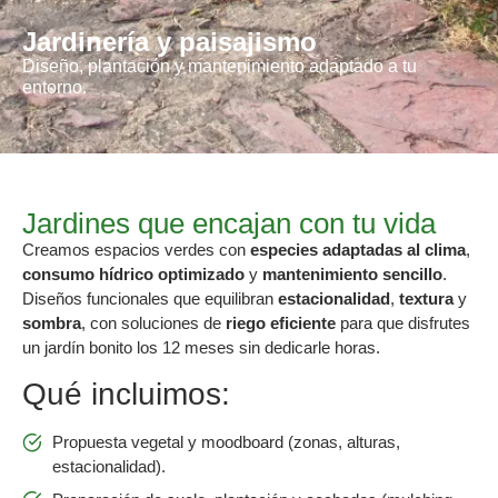
Jardinería y paisajismo
Diseño, plantación y mantenimiento adaptado a tu
entorno.
Jardines que encajan con tu vida
Creamos espacios verdes con
especies adaptadas al clima
,
consumo hídrico optimizado
y
mantenimiento sencillo
.
Diseños funcionales que equilibran
estacionalidad
,
textura
y
sombra
, con soluciones de
riego eficiente
para que disfrutes
un jardín bonito los 12 meses sin dedicarle horas.
Qué incluimos:
Propuesta vegetal y moodboard (zonas, alturas,
estacionalidad).